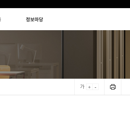
용
정보마당
가
+
-