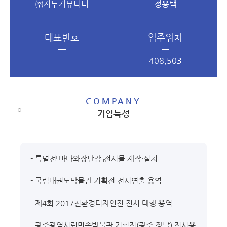
㈜지누커뮤니티
정용택
대표번호
입주위치
408,503
COMPANY
기업특성
- 특별전「바다와장난감」전시물 제작·설치
- 국립태권도박물관 기획전 전시연출 용역
- 제4회 2017친환경디자인전 전시 대행 용역
- 광주광역시립민속박물관 기획전(광주,장날) 전시용